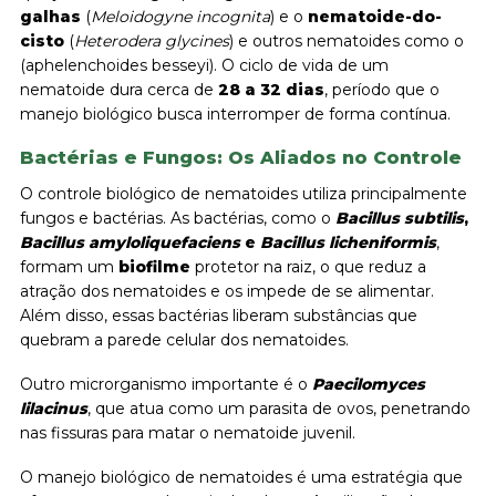
galhas
(
Meloidogyne
incognita
) e o
nematoide-do-
cisto
(
Heterodera
glycines
) e outros nematoides como o
(aphelenchoides besseyi). O ciclo de vida de um
nematoide dura cerca de
28 a 32 dias
, período que o
manejo biológico busca interromper de forma contínua.
Bactérias e Fungos: Os Aliados no Controle
O controle biológico de nematoides utiliza principalmente
fungos e bactérias. As bactérias, como o
Bacillus subtilis
,
Bacillus amyloliquefaciens
e
Bacillus licheniformis
,
formam um
biofilme
protetor na raiz, o que reduz a
atração dos nematoides e os impede de se alimentar.
Além disso, essas bactérias liberam substâncias que
quebram a parede celular dos nematoides.
Outro microrganismo importante é o
Paecilomyces
lilacinus
, que atua como um parasita de ovos, penetrando
nas fissuras para matar o nematoide juvenil.
O manejo biológico de nematoides é uma estratégia que