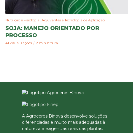
,
Nutrição e Fisiologia
Adjuvantes e Tecnologia de Aplicação
SOJA: MANEJO ORIENTADO POR
PROCESSO
41 visualizações
2 min leitura
A Agroceres Binova desenvolve soluções
diferenciadas e muito mais adequadas à
natureza e exigências reais das plantas.