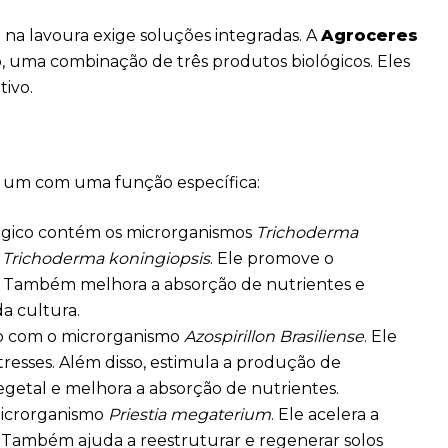
 na lavoura exige soluções integradas. A
Agroceres
p
, uma combinação de três produtos biológicos. Eles
tivo.
a um com uma função específica:
lógico contém os microrganismos
Trichoderma
e
Trichoderma koningiopsis
. Ele promove o
ar. Também melhora a absorção de nutrientes e
a cultura.
co com o microrganismo
Azospirillon Brasiliense
. Ele
tresses. Além disso, estimula a produção de
egetal e melhora a absorção de nutrientes.
microrganismo
Priestia megaterium
. Ele acelera a
 Também ajuda a reestruturar e regenerar solos