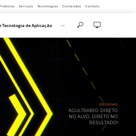
Produtos
Serviços
Tecnologias
Conteúdos
Contato
e Tecnologia de Aplicação
···
PRÓXIMO
AGULTRABIO: DIRETO
NO ALVO, DIRETO NO
RESULTADO!