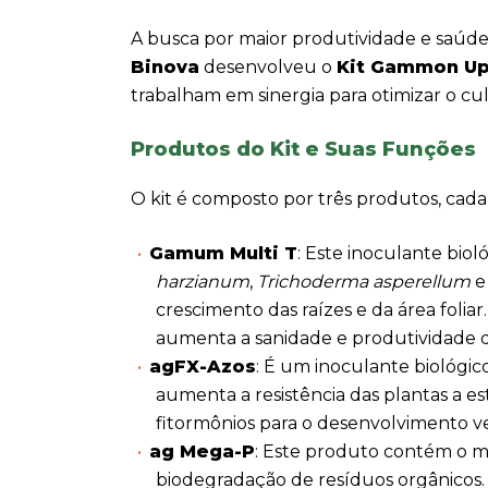
A busca por maior produtividade e saúde
Binova
desenvolveu o
Kit Gammon U
trabalham em sinergia para otimizar o cul
Produtos do Kit e Suas Funções
O kit é composto por três produtos, cad
Gamum Multi T
: Este inoculante bio
harzianum
,
Trichoderma asperellum
crescimento das raízes e da área foli
aumenta a sanidade e produtividade d
agFX-Azos
: É um inoculante biológi
aumenta a resistência das plantas a es
fitormônios para o desenvolvimento v
ag Mega-P
: Este produto contém o 
biodegradação de resíduos orgânicos.