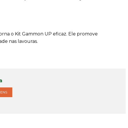
 torna o Kit Gammon UP eficaz. Ele promove
ade nas lavouras.
a
GENS