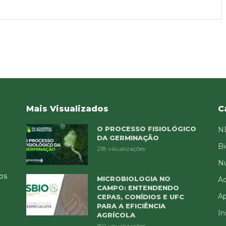
Mais Visualizados
C
O PROCESSO FISIOLÓGICO
N
DA GERMINAÇÃO
Bi
218 visualizações
Nu
tos
MICROBIOLOGIA NO
Ad
CAMPO: ENTENDENDO
Ap
CEPAS, CONÍDIOS E UFC
PARA A EFICIÊNCIA
In
AGRÍCOLA
150 visualizações