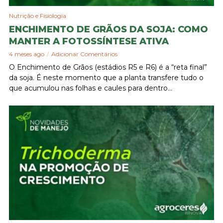
Nutrição e Fisiologia
ENCHIMENTO DE GRÃOS DA SOJA: COMO
MANTER A FOTOSSÍNTESE ATIVA
4 meses ago
Adicionar Comentários
O Enchimento de Grãos (estádios R5 e R6) é a “reta final”
da soja. É neste momento que a planta transfere tudo o
que acumulou nas folhas e caules para dentro...