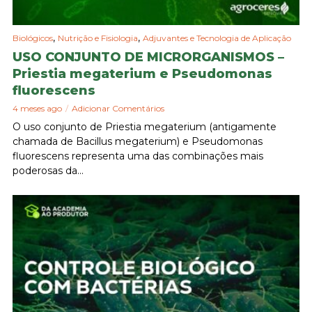
,
,
Biológicos
Nutrição e Fisiologia
Adjuvantes e Tecnologia de Aplicação
USO CONJUNTO DE MICRORGANISMOS –
Priestia megaterium e Pseudomonas
fluorescens
4 meses ago
Adicionar Comentários
O uso conjunto de Priestia megaterium (antigamente
chamada de Bacillus megaterium) e Pseudomonas
fluorescens representa uma das combinações mais
poderosas da...