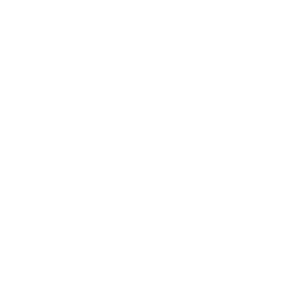
POR QUE A FLORADA É A FASE MAIS
DELICADA DA SOJA?
4 meses ago
Adicionar Comentários
A florada (estádio R1 a R2) é o “divisor de águas” da
produtividade. É neste momento que a soja define o seu
teto produtivo: o número de vagens que ela será...
,
Nutrição e Fisiologia
Adjuvantes e Tecnologia de Aplicação
Fitotoxicidade de Herbicidas – O que